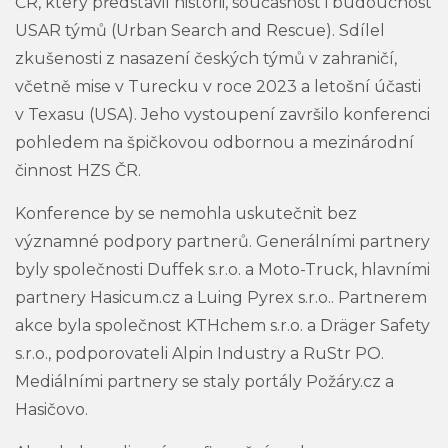
ČR, který představil historii, současnost i budoucnost
USAR týmů (Urban Search and Rescue). Sdílel
zkušenosti z nasazení českých týmů v zahraničí,
včetně mise v Turecku v roce 2023 a letošní účasti
v Texasu (USA). Jeho vystoupení završilo konferenci
pohledem na špičkovou odbornou a mezinárodní
činnost HZS ČR.
Konference by se nemohla uskutečnit bez
významné podpory partnerů. Generálními partnery
byly společnosti Duffek s.r.o. a Moto-Truck, hlavními
partnery Hasicum.cz a Luing Pyrex s.r.o.. Partnerem
akce byla společnost KTHchem s.r.o. a Dräger Safety
s.r.o., podporovateli Alpin Industry a RuStr PO.
Mediálními partnery se staly portály Požáry.cz a
Hasičovo.