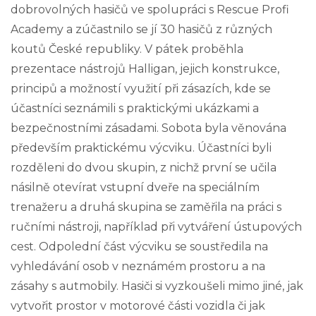
dobrovolných hasičů ve spolupráci s Rescue Profi
Academy a zúčastnilo se jí 30 hasičů z různých
koutů České republiky. V pátek proběhla
prezentace nástrojů Halligan, jejich konstrukce,
principů a možností využití při zásazích, kde se
účastníci seznámili s praktickými ukázkami a
bezpečnostními zásadami. Sobota byla věnována
především praktickému výcviku. Účastníci byli
rozděleni do dvou skupin, z nichž první se učila
násilně otevírat vstupní dveře na speciálním
trenažeru a druhá skupina se zaměřila na práci s
ručními nástroji, například při vytváření ústupových
cest. Odpolední část výcviku se soustředila na
vyhledávání osob v neznámém prostoru a na
zásahy s autmobily. Hasiči si vyzkoušeli mimo jiné, jak
vytvořit prostor v motorové části vozidla či jak