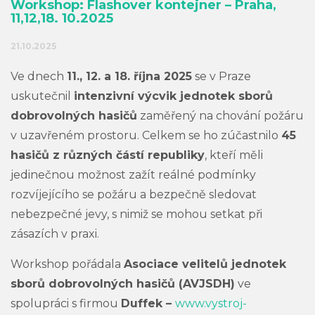
Workshop: Flashover kontejner – Praha,
11,12,18. 10.2025
21.10.2025
Ve dnech
11., 12. a 18. října 2025
se v Praze
uskutečnil
intenzivní výcvik jednotek sborů
dobrovolných hasičů
zaměřený na chování požáru
v uzavřeném prostoru. Celkem se ho zúčastnilo
45
hasičů z různých částí republiky
, kteří měli
jedinečnou možnost zažít reálné podmínky
rozvíjejícího se požáru a bezpečně sledovat
nebezpečné jevy, s nimiž se mohou setkat při
zásazích v praxi.
Workshop pořádala
Asociace velitelů jednotek
sborů dobrovolných hasičů (AVJSDH)
ve
spolupráci s firmou
Duffek –
www.vystroj-