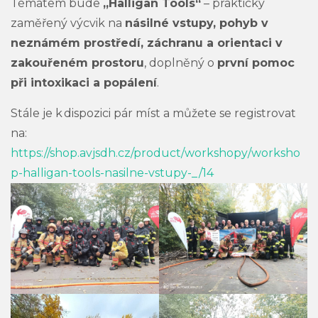
Tématem bude
„Halligan Tools“
– prakticky
zaměřený výcvik na
násilné vstupy, pohyb v
neznámém prostředí, záchranu a orientaci v
zakouřeném prostoru
, doplněný o
první pomoc
při intoxikaci a popálení
.
Stále je k dispozici pár míst a můžete se registrovat
na:
https://shop.avjsdh.cz/product/workshopy/worksho
p-halligan-tools-nasilne-vstupy-_/14