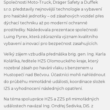
Společnosti Moto-Truck, Dräger Safety a Duffek
s.r.o. představily nejnovější technologie a vybavení
pro hasičské jednotky – od zásahových vozidel přes
dýchací techniku až po moderní ochranné
prostředky. Následovala prezentace společnosti
Luing Pyrex, která zdůraznila význam kvalitního
vybavení a inovací pro bezpečnost zasahujících.
Velký zájem vzbudila přednáška brig. gen. Ing. Karla
Koláříka, ředitele HZS Olomouckého kraje, který
rozebral zásah po havárii vlaku s benzenem u
Hustopečí nad Bečvou. Účastníci mohli nahlédnout
do průběhu mimořádné události, koordinace složek
IZS a vyhodnocení následných opatření.
Na téma spolupráce HZS a ZZS při mimořádných
událostech navázal Ing. Ondřej Šedivka, DiS. z