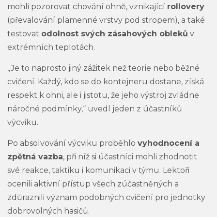
mohli pozorovat chování ohně, vznikající
rollovery
(převalování plamenné vrstvy pod stropem), a také
testovat
odolnost svých zásahových obleků
v
extrémních teplotách.
„Je to naprosto jiný zážitek než teorie nebo běžné
cvičení. Každý, kdo se do kontejneru dostane, získá
respekt k ohni, ale i jistotu, že jeho výstroj zvládne
náročné podmínky,“ uvedl jeden z účastníků
výcviku.
Po absolvování výcviku proběhlo
vyhodnocení a
zpětná vazba
, při níž si účastníci mohli zhodnotit
své reakce, taktiku i komunikaci v týmu. Lektoři
ocenili aktivní přístup všech zúčastněných a
zdůraznili význam podobných cvičení pro jednotky
dobrovolných hasičů.