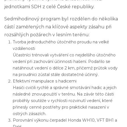
jednotkami SDH z celé České republiky.
Sedmihodinový program byl rozdělen do několika
částí zaměřených na klíčové aspekty zásahu při
rozsáhlých požárech v lesním terénu:
Tvorba jednoduchého útočného proudu na velké
vzdálenosti
Účastníci trénovali vytváření co nejdelšího útočného
vedení při zachování účinnosti hašení. Podařilo se
natáhnout vedení o délce 2 km, přičemž průtok vody
na proudnici zůstal stále dostatečně účinný.
Efektivní manipulace s hadicemi
Hasiči cvičili rychlé a správné smotávání hadic a jejich
následné znovupoužití v terénu. Na závěr této části
proběhly soutěže v rychlosti rozvinutí vedení, které
přinesly cenné postřehy pro praktické nasazení v
ostrých zásazích.
Porovnání výkonu čerpadel Honda WH10, VFT BH1 a
PaH