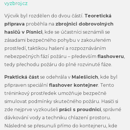
vyzbroj.cz
Výcvik byl rozdělen do dvou částí.
Teoretická
příprava
proběhla na
zbrojnici dobrovolných
hasičů v Písnici
, kde se účastníci seznámili se
zásadami bezpečného pohybu v zakouřeném
prostředí, taktikou hašení a rozpoznáváním
nebezpečných fází požáru – především
flashoveru
,
tedy přechodu požáru do plně rozvinuté fáze.
Praktická část
se odehrála v
Malešicích
, kde byl
připraven speciální
flashover kontejner
. Tento
tréninkový prostředek umožňuje bezpečně
simulovat podmínky skutečného požáru. Hasiči si
zde nejprve vyzkoušeli
práci s proudnicí
, správné
dávkování vody a techniku chlazení prostoru.
Následně se přesunuli přímo do kontejneru, kde