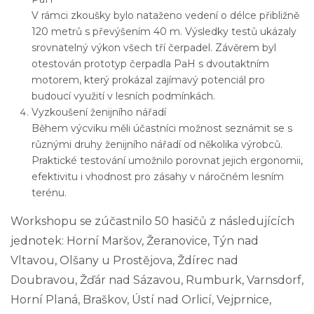
V rámci zkoušky bylo nataženo vedení o délce přibližně
120 metrů s převýšením 40 m. Výsledky testů ukázaly
srovnatelný výkon všech tří čerpadel. Závěrem byl
otestován prototyp čerpadla PaH s dvoutaktním
motorem, který prokázal zajímavý potenciál pro
budoucí využití v lesních podmínkách.
Vyzkoušení ženijního nářadí
Během výcviku měli účastníci možnost seznámit se s
různými druhy ženijního nářadí od několika výrobců.
Praktické testování umožnilo porovnat jejich ergonomii,
efektivitu i vhodnost pro zásahy v náročném lesním
terénu.
Workshopu se zúčastnilo 50 hasičů z následujících
jednotek: Horní Maršov, Žeranovice, Týn nad
Vltavou, Olšany u Prostějova, Ždírec nad
Doubravou, Žďár nad Sázavou, Rumburk, Varnsdorf,
Horní Planá, Braškov, Ústí nad Orlicí, Vejprnice,