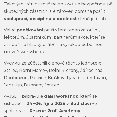
Takovýto trénink totiž nejen zvyšuje bezpečnost při
skutečných zásazích, ale zároveň pomáhá posílit
spolupráci, disciplínu a odolnost
členů jednotek.
Velké
poděkování
patří všem organizátorům,
lektorům, účastníkům i partnerům akce, kteří se
zasloužili o hladký průběh a vysokou odbornou
úroveň workshopu.
Výcviku ze zúčastnili členové těchto jednotek:
Stařeč, Horní Maršov, Dolní Břežany, Ždírec nad
Doubravou, Rakvice, Braškov, Týnad nad Vltavou,
Jenštejn, Dubňany, Vestec.
AVJSDH připravuje
další workshop
, který se
uskuteční
24.–26. října 2025 v Budislavi
ve
spolupráci s
Rescue Profi Academy
.