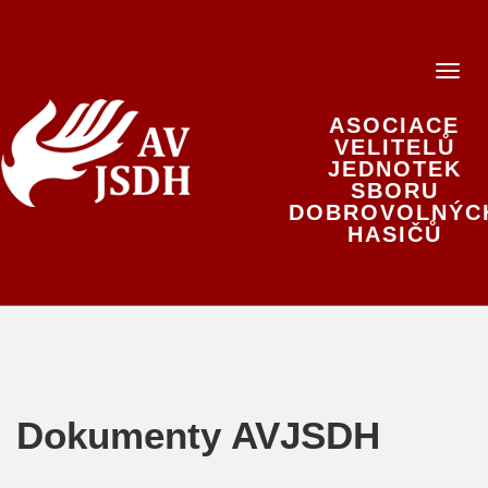
ASOCIACE
VELITELŮ
JEDNOTEK
SBORU
DOBROVOLNÝC
HASIČŮ
Dokumenty AVJSDH