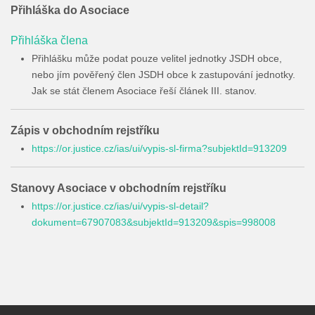
Přihláška do Asociace
Přihláška člena
Přihlášku může podat pouze velitel jednotky JSDH obce,
nebo jím pověřený člen JSDH obce k zastupování jednotky.
Jak se stát členem Asociace řeší článek III. stanov.
Zápis v obchodním rejstříku
https://or.justice.cz/ias/ui/vypis-sl-firma?subjektId=913209
Stanovy Asociace v obchodním rejstříku
https://or.justice.cz/ias/ui/vypis-sl-detail?
dokument=67907083&subjektId=913209&spis=998008