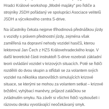
Hradci Králové workshop „Modré majáky“ pro řidiče a
strojníky JSDH pořádaný ve spolupráci Asociace velitelů
JSDH a výcvikového centra S-drive.
Na účastníky čekala nejprve tříhodinová přednáškou jízdy
s vozidly s právem přednostní jízdy, zejména však
zaměřená na dopravní nehody vozidel hasičů, kterou
lektoroval Jan Čech z HZS Královehradeckého kraje. V
další teoretické části instruktoři S-drive rozebrali základní
teorii ovládání vozidel v krizových situacích. Poté se řidiči
rozdělili do dvou skupin a střídali se za volantem svých
vozidel na několika stanovištích simulujících krizové
situace, se kterými se mohou za volantem setkat – krizové
brždění, vyhýbací manévry, průjezd zatáčkou se
zvládnutím smyku. Na závěr si všichni řidiči vyzkoušeli i
rázovou desku vyvolávající neočekávaný smyk.