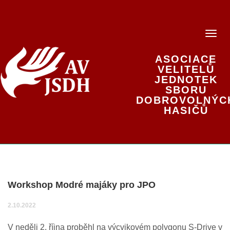
ASOCIACE
VELITELŮ
JEDNOTEK
SBORU
DOBROVOLNÝC
HASIČŮ
Workshop Modré majáky pro JPO
2.10.2022
V neděli 2. října proběhl na výcvikovém polygonu S-Drive v