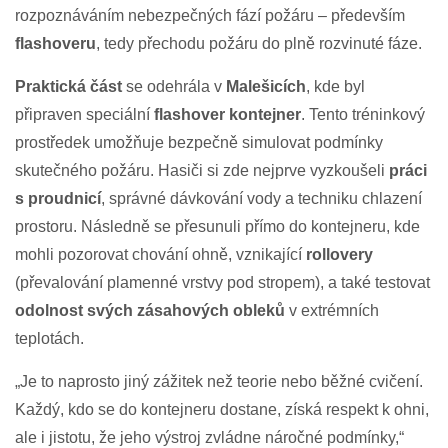
rozpoznáváním nebezpečných fází požáru – především
flashoveru
, tedy přechodu požáru do plně rozvinuté fáze.
Praktická část
se odehrála v
Malešicích
, kde byl
připraven speciální
flashover kontejner
. Tento tréninkový
prostředek umožňuje bezpečně simulovat podmínky
skutečného požáru. Hasiči si zde nejprve vyzkoušeli
práci
s proudnicí
, správné dávkování vody a techniku chlazení
prostoru. Následně se přesunuli přímo do kontejneru, kde
mohli pozorovat chování ohně, vznikající
rollovery
(převalování plamenné vrstvy pod stropem), a také testovat
odolnost svých zásahových obleků
v extrémních
teplotách.
„Je to naprosto jiný zážitek než teorie nebo běžné cvičení.
Každý, kdo se do kontejneru dostane, získá respekt k ohni,
ale i jistotu, že jeho výstroj zvládne náročné podmínky,“