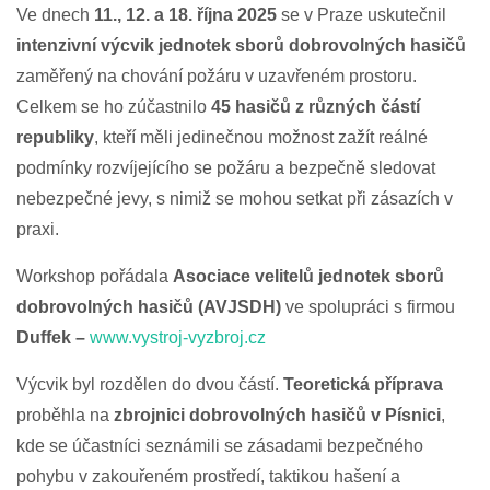
Ve dnech
11., 12. a 18. října 2025
se v Praze uskutečnil
intenzivní výcvik jednotek sborů dobrovolných hasičů
zaměřený na chování požáru v uzavřeném prostoru.
Celkem se ho zúčastnilo
45 hasičů z různých částí
republiky
, kteří měli jedinečnou možnost zažít reálné
podmínky rozvíjejícího se požáru a bezpečně sledovat
nebezpečné jevy, s nimiž se mohou setkat při zásazích v
praxi.
Workshop pořádala
Asociace velitelů jednotek sborů
dobrovolných hasičů (AVJSDH)
ve spolupráci s firmou
Duffek –
www.vystroj-vyzbroj.cz
Výcvik byl rozdělen do dvou částí.
Teoretická příprava
proběhla na
zbrojnici dobrovolných hasičů v Písnici
,
kde se účastníci seznámili se zásadami bezpečného
pohybu v zakouřeném prostředí, taktikou hašení a