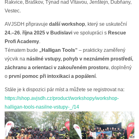
Rakvice, Braškov, Týnad nad Vltavou, Jenštejn, Dubňany,
Vestec.
AVJSDH připravuje
další workshop
, který se uskuteční
24.–26. října 2025 v Budislavi
ve spolupráci s
Rescue
Profi Academy
.
Tématem bude
„Halligan Tools“
– prakticky zaměřený
výcvik na
násilné vstupy, pohyb v neznámém prostředí,
záchranu a orientaci v zakouřeném prostoru
, doplněný
o
první pomoc při intoxikaci a popálení
.
Stále je k dispozici pár míst a můžete se registrovat na:
https://shop.avjsdh.cz/product/workshopy/workshop-
halligan-tools-nasilne-vstupy-_/14