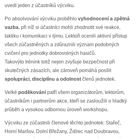
uvedl jeden z účastníků výcviku.
Po absolvování výcviku proběhlo
vyhodnocení a zpětná
vazba
, při níž si účastníci mohli zhodnotit své reakce,
taktiku i komunikaci v týmu. Lektoři ocenili aktivní přístup
všech zúčastněných a zdůraznili význam podobných
cvičení pro jednotky dobrovolných hasičů.
Takovýto trénink totiž nejen zvyšuje bezpečnost při
skutečných zásazích, ale zároveň pomáhá posílit
spolupráci, disciplínu a odolnost
členů jednotek.
Velké
poděkování
patří všem organizátorům, lektorům,
účastníkům i partnerům akce, kteří se zasloužili o hladký
průběh a vysokou odbornou úroveň workshopu.
Výcviku ze zúčastnili členové těchto jednotek: Stařeč,
Horní Maršov, Dolní Břežany, Ždírec nad Doubravou,