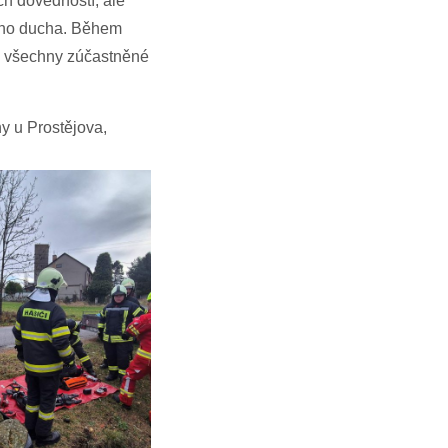
ch dovedností, ale
vého ducha. Během
ro všechny zúčastněné
y u Prostějova,