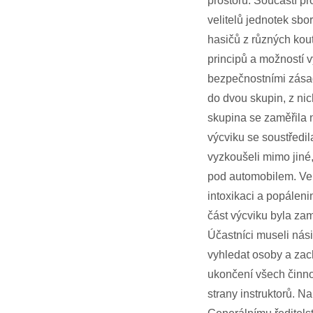
prostoru. Součástí pr
velitelů jednotek sbo
hasičů z různých kout
principů a možností v
bezpečnostními zásad
do dvou skupin, z nic
skupina se zaměřila n
výcviku se soustředi
vyzkoušeli mimo jiné,
pod automobilem. Ve 
intoxikaci a popálen
část výcviku byla zam
Účastníci museli nási
vyhledat osoby a zac
ukončení všech činno
strany instruktorů. N