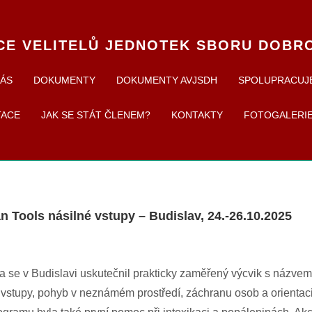
CE VELITELŮ JEDNOTEK SBORU DOBR
NÁS
DOKUMENTY
DOKUMENTY AVJSDH
SPOLUPRACUJ
TACE
JAK SE STÁT ČLENEM?
KONTAKTY
FOTOGALERI
 Tools násilné vstupy – Budislav, 24.-26.10.2025
a se v Budislavi uskutečnil prakticky zaměřený výcvik s názvem 
vstupy, pohyb v neznámém prostředí, záchranu osob a orienta