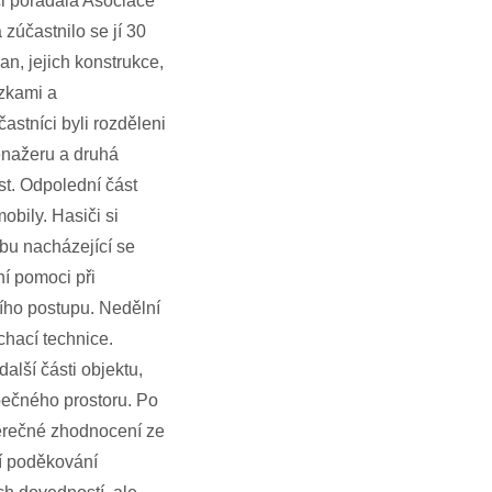
ci pořádala Asociace
zúčastnilo se jí 30
n, jejich konstrukce,
ázkami a
stníci byli rozděleni
renažeru a druhá
st. Odpolední část
bily. Hasiči si
obu nacházející se
í pomoci při
ního postupu. Nedělní
chací technice.
alší části objektu,
pečného prostoru. Po
věrečné zhodnocení ze
ří poděkování