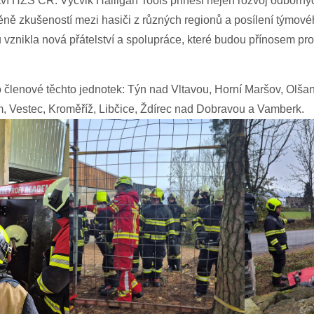
tví HZS ČR. Výcvik Halligan Tools přinesl nejen rozvoj odborný
ýměně zkušeností mezi hasiči z různých regionů a posílení týmo
 vznikla nová přátelství a spolupráce, které budou přínosem p
o členové těchto jednotek: Týn nad Vltavou, Horní Maršov, Olšan
 Vestec, Kroměříž, Libčice, Ždírec nad Dobravou a Vamberk.