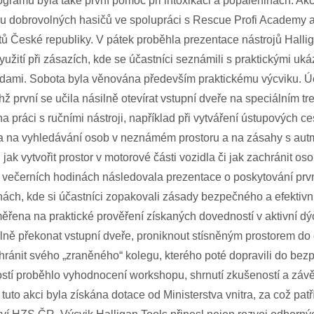
ogramu byla také první pomoc při intoxikaci a popáleninách. Ak
ru dobrovolných hasičů ve spolupráci s Rescue Profi Academy a 
ů České republiky. V pátek proběhla prezentace nástrojů Halliga
yužití při zásazích, kde se účastníci seznámili s praktickými uk
ami. Sobota byla věnována především praktickému výcviku. Úča
hž první se učila násilně otevírat vstupní dveře na speciálním t
a práci s ručními nástroji, například při vytváření ústupových ce
la na vyhledávání osob v neznámém prostoru a na zásahy s autmo
 jak vytvořit prostor v motorové části vozidla či jak zachránit os
večerních hodinách následovala prezentace o poskytování prvn
inách, kde si účastníci zopakovali zásady bezpečného a efektiv
ěřena na praktické prověření získaných dovedností v aktivní dý
lně překonat vstupní dveře, proniknout stísněným prostorem do d
hránit svého „zraněného“ kolegu, kterého poté dopravili do bez
stí proběhlo vyhodnocení workshopu, shrnutí zkušeností a zá
a tuto akci byla získána dotace od Ministerstva vnitra, za což pat