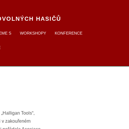
OVOLNÝCH HASIČŮ
EME S
WORKSHOPY
KONFERENCE
E
„Halligan Tools“,
ci v zakouřeném