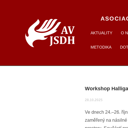
ASOCIA
AKTUALITY
O 
METODIKA
DO
Workshop Halligan
28.10.2025
Ve dnech 24.–26. říjn
zaměřený na násilné 