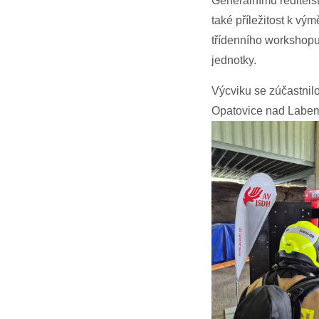
Generálnímu ředitels
také příležitost k v
třídenního workshopu
jednotky.
Výcviku se zúčastnil
Opatovice nad Labem,