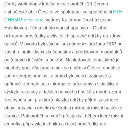
Druhý workshop v letošním roce proběhl 10. června
v jihočeské obci Čestice ve spolupráci se společností
KTH
CHEM Professional
vedený Kateřinou Procházkovou
Havlíkovou. Téma tohoto workshopu bylo – Osobní
ochranné prostředky a vliv jejich správné údržby na zdraví
hasičů. V úvodu byli všichni seznámeni s údržbou OOP po
zásahu, praktickými zkušenostmi a představením produktů
potřebných k čistění a údržbě. Následovalo téma, které je
mnohdy podceňováno a moc se o něm v České republice
zatím veřejně nemluví, a proto bylo velice zajímavé a
upřímné. Jednalo se o informace, průzkumy a statistiky o
výskytu rakoviny a dalších nemocí u hasičů z mnoha zemí.
Nechyběla ani praktická ukázka údržby přileb, zásahové
obuvi, rukavic a obleku ve školicí místnosti místní hasičské
stanice. Pak proběhla menší přestávka, během které místní
jednotka připravila techniku a čisticí prostředky pro