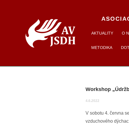
ASOCIA
AKTUALITY
O 
METODIKA
DO
Workshop „Údržb
4.6.2022
V sobotu 4. června se
vzduchového
dýchací