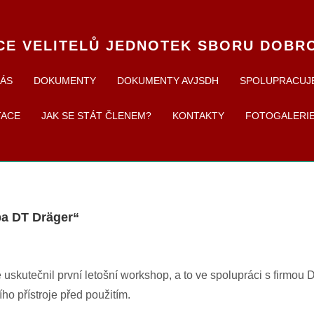
CE VELITELŮ JEDNOTEK SBORU DOBR
NÁS
DOKUMENTY
DOKUMENTY AVJSDH
SPOLUPRACUJ
TACE
JAK SE STÁT ČLENEM?
KONTAKTY
FOTOGALERI
a DT Dräger“
 uskutečnil první letošní workshop, a to ve spolupráci s firmou 
ho přístroje před použitím.