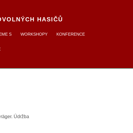
OVOLNÝCH HASIČŮ
EME S
WORKSHOPY
KONFERENCE
E
Dräger. Údržba