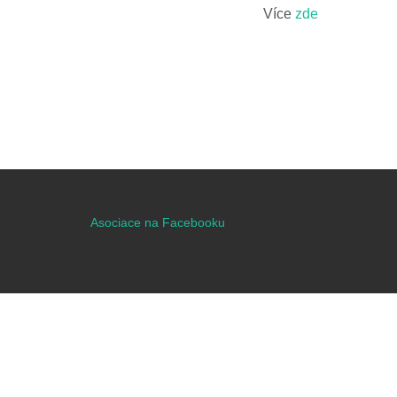
Více
zde
Asociace na Facebooku